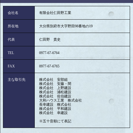
会社名
有限会社仁田野工業
所在地
大分県別府市大字野田98番地の19
代表
仁田野 貴史
TEL
0977-67-6764
FAX
0977-67-6765
主な取引先
株式会社 安部組
株式会社 安藤・間
株式会社 上野建設
株式会社 浦松建設
株式会社 佐伯建設
大和ハウス工業 株式会社
長幸建設 株式会社
株式会社 平和建設
株式会社 幸建設
※五十音順にて表記