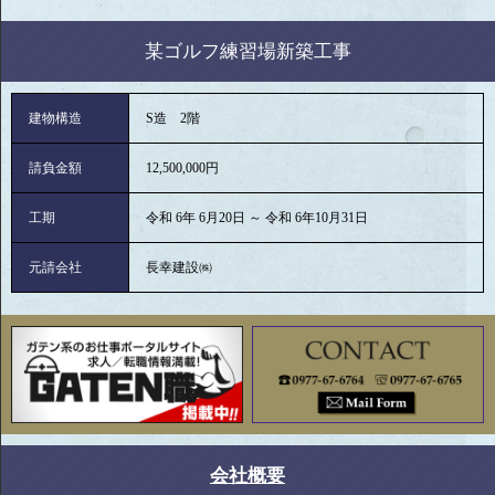
某ゴルフ練習場新築工事
建物構造
S造 2階
請負金額
12,500,000円
工期
令和 6年 6月20日 ～ 令和 6年10月31日
元請会社
長幸建設㈱
会社概要